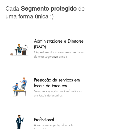
Segmento protegido
Cada
de
uma forma única :)
Administradores e Diretores
(D&O)
Os gestores da sua empresa precisam
de uma segurança a mais.
Prestação de serviços em
locais de terceiros
Sem preocupação nas tarefas diárias
em locais de terceiros.
Profissional
A sua carreira protegida contra