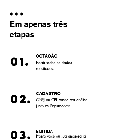
...
Em apenas três
etapas
COTAÇÃO
01.
Inserir todos os dados
solicitados.
CADASTRO
02.
CNPJ ou CPF passa por análise
junto as Seguradoras.
03.
EMITIDA
Pronto você ou sua empresa já