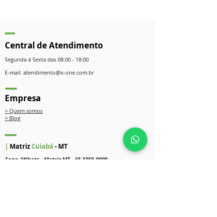
Central de Atendimento
Segunda á Sexta das 08:00 - 18:00
E-mail:
atendimento@x-one.com.br
Empresa
> Quem somos
> Blog
|
Matriz
Cuiabá
- MT
Fone /Whats - Matriz MT - 65 3359-9009
R. Mistral, 332 - Sala 202 - Ed The Point
Jardim Bom Clima, Cuiabá - MT, 78048-222
|
Filial 01
Florianópolis
- SC
Fone/ Whats - Filial SC: 48 3298-5000