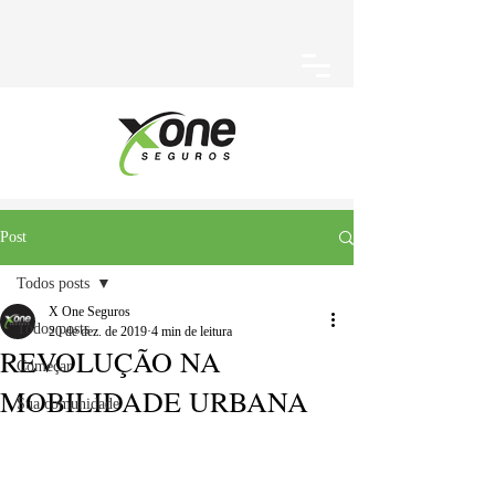
Post
Todos posts
X One Seguros
Todos posts
20 de dez. de 2019
4 min de leitura
REVOLUÇÃO NA
Começar
MOBILIDADE URBANA
Sua comunidade