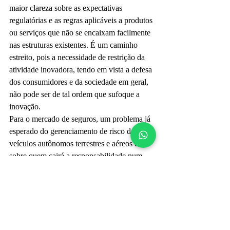
maior clareza sobre as expectativas 
regulatórias e as regras aplicáveis a produtos 
ou serviços que não se encaixam facilmente 
nas estruturas existentes. É um caminho 
estreito, pois a necessidade de restrição da 
atividade inovadora, tendo em vista a defesa 
dos consumidores e da sociedade em geral, 
não pode ser de tal ordem que sufoque a 
inovação.
Para o mercado de seguros, um problema já 
esperado do gerenciamento de risco dos 
veículos autônomos terrestres e aéreos é 
sobre quem cairá a responsabilidade num 
acidente – no fabricante do veículo ou no 
provedor do software que permite a 
operação sem intervenção humana? Outra 
preocupação é com a severidade dos 
sinistros e com os custos das indenizações, 
que podem aumentar muito devido a maior 