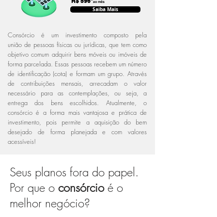
R$ 596*
ao mês
Saiba Mais
Consórcio é um investimento composto pela
união de pessoas físicas ou jurídicas, que tem como
objetivo comum adquirir bens móveis ou imóveis de
forma parcelada. Essas pessoas recebem um número
de identificação (cota) e formam um grupo. Através
de contribuições mensais, arrecadam o valor
necessário para as contemplações, ou seja, a
entrega dos bens escolhidos. Atualmente, o
consórcio é a forma mais vantajosa e prática de
investimento, pois permite a aquisição do bem
desejado de forma planejada e com valores
acessíveis!
Seus planos fora do papel.
Por que o
consórcio
é o
melhor negócio?