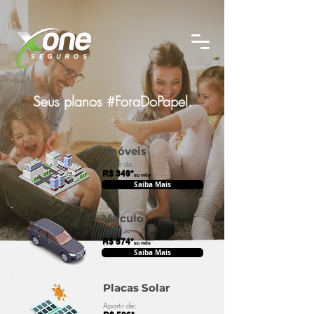
Seus planos #ForaDoPapel.
Imóveis
Apartir de:
R$ 349*
ao mês
Saiba Mais
Veículo
Apartir de:
R$ 574*
ao mês
Saiba Mais
Placas Solar
Apartir de: