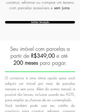
construir, reformar ou comprar um terreno
com parcelas acessíveis e
sem juros
.
Solicitar Simulação
Seu imóvel com parcelas a
partir de
R$349,00
e até
200 meses
para pagar.
O consórcio é uma ótima opção para você
adquirir um imóvel por meio de parcelas
mensais e sem juros. Além do sorteio mensal, é
possível dar lances, inclusive usando seu FGTS,
para ampliar as chances de ser contemplado.
Você também pode usar seu crédito do
consórcio para construir, reformar, comprar