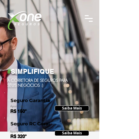
#
SIMPLIFIQUE
A CORRETORA DE SEGUROS PARA
SEUS NEGÓCIOS :)
Seguro Garantia
Apartir de:
Saiba Mais
R$ 150*
Seguro RC Geral
Apartir de:
Saiba Mais
R$ 320*