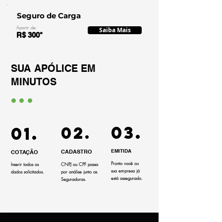
Seguro de Carga
Apartir de:
Saiba Mais
R$ 300*
SUA APÓLICE EM
MINUTOS
...
03.
01.
02.
EMITIDA
CADASTRO
COTAÇÃO
Pronto você ou
Inserir todos os
CNPJ ou CPF passa
sua empresa já
dados solicitados.
por análise junto as
está assegurado.
Seguradoras.