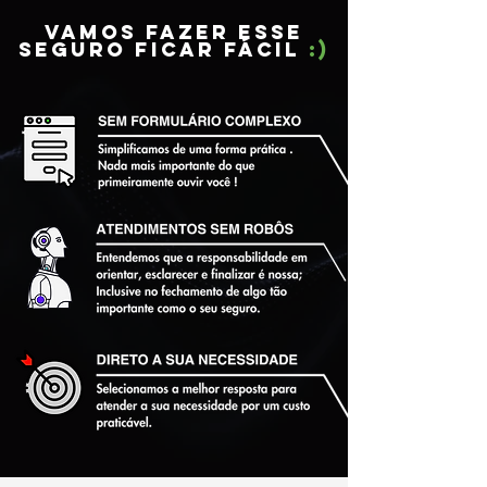
Vamos fazer esse
seguro ficar fácil
:)